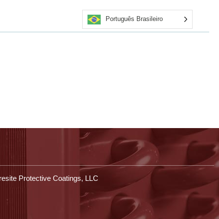
Português Brasileiro
rsos
Obter cotação
Aplicadores certificados
Entre em contato conosco
Loja
esite Protective Coatings, LLC