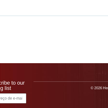
que o Heresite
Produtos
Aplicativos
Recu
ribe to our
g list
© 2026 Her