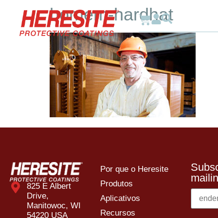
homem-hardhat
Por 
Subsc
Por que o Heresite
mailin
Produtos
825 E Albert
Drive,
Aplicativos
Manitowoc, WI
Recursos
54220 USA