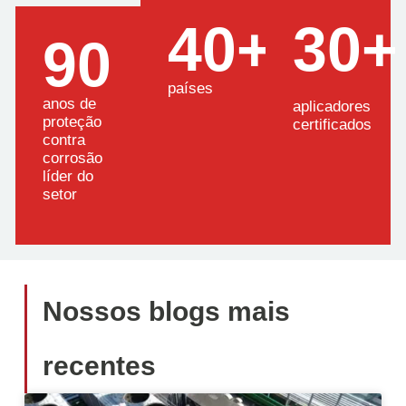
40+
30+
90
países
anos de
aplicadores
proteção
certificados
contra
corrosão
líder do
setor
Nossos blogs mais
recentes