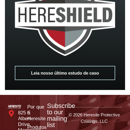
Leia nosso último estudo de caso
Subscribe
Por que
to our
825 E
o
© 2026 Heresite Protective
mailing
Albert
Heresite
Coatings, LLC
list
Drive,
Produtos