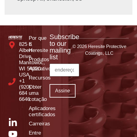
Subscribe
Por que
to our
825 E
o
© 2026 Heresite Protective
mailing
Albert
Heresite
Coatings, LLC
list
Drive,
Produtos
Manitowoc,
WI 54220
Aplicativos
USA
Recursos
+1
(920)
Obter
684
uma
6646
cotação
Aplicadores
certificados
Carreiras
Entre