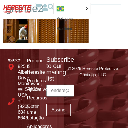
grande2
Português
Brasileiro
Subscribe
Por que
to our
825 E
o
© 2026 Heresite Protective
mailing
Albert
Heresite
Coatings, LLC
list
Drive,
Produtos
Manitowoc,
WI 54220
Aplicativos
USA
Recursos
+1
(920)
Obter
684
uma
6646
cotação
Aplicadores