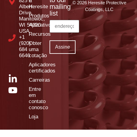
825 E
o
© 2026 Heresite Protective
mailing
Albert
Heresite
Coatings, LLC
list
Drive,
Produtos
Manitowoc,
WI 54220
Aplicativos
USA
Recursos
+1
(920)
Obter
684
uma
6646
cotação
Aplicadores
certificados
Carreiras
Entre
em
contato
conosco
Loja