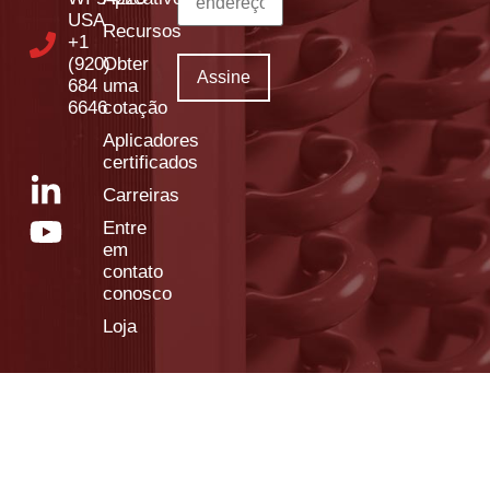
USA
Recursos
+1
(920)
Obter
684
uma
6646
cotação
Aplicadores
certificados
Carreiras
Entre
em
contato
conosco
Loja