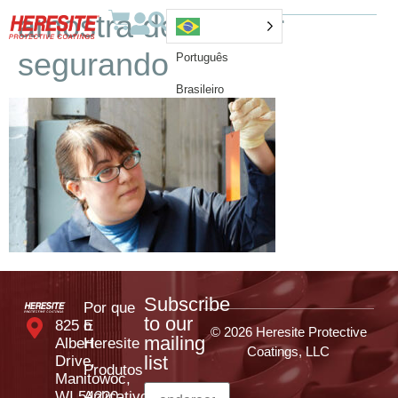
amostra de mulher
segurando
Português
Brasileiro
Subscribe
Por que
to our
825 E
o
© 2026 Heresite Protective
mailing
Albert
Heresite
Coatings, LLC
list
Drive,
Produtos
Manitowoc,
WI 54220
Aplicativos