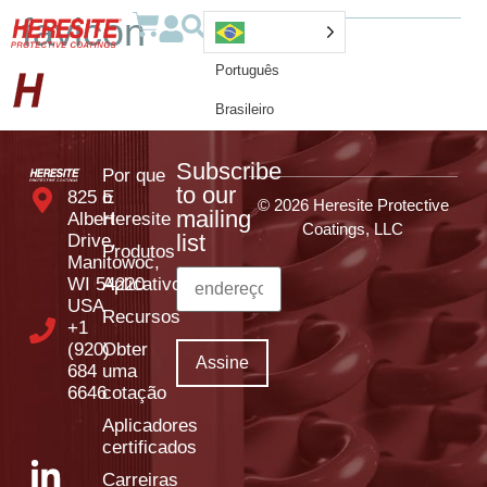
favicon
Português
Brasileiro
Subscribe
Por que
to our
825 E
o
© 2026 Heresite Protective
mailing
Albert
Heresite
Coatings, LLC
list
Drive,
Produtos
Manitowoc,
WI 54220
Aplicativos
USA
Recursos
+1
(920)
Obter
684
uma
6646
cotação
Aplicadores
certificados
Carreiras