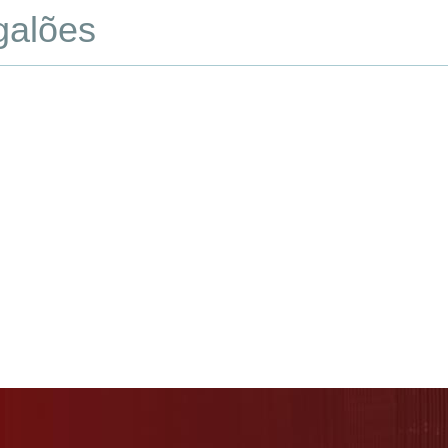
galões
que o Heresite
Produtos
Aplicativos
Recu