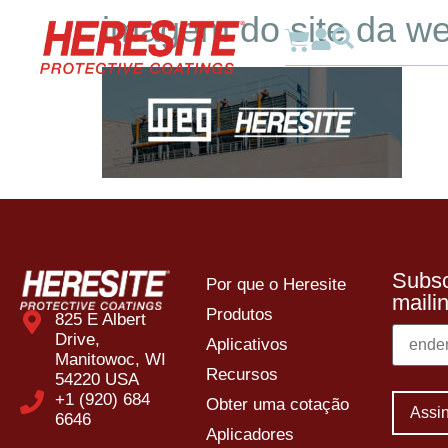
imagem do site da w
Por 
Subsc
Por que o Heresite
mailin
Produtos
825 E Albert
Drive,
Aplicativos
Manitowoc, WI
Recursos
54220 USA
+1 (920) 684
Obter uma cotação
6646
Aplicadores