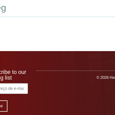
eg
que o Heresite
Produtos
Aplicativos
Recu
ribe to our
g list
© 2026 Her