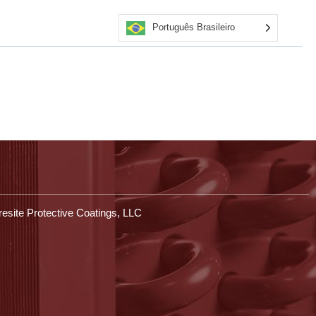
Português Brasileiro
rsos
Obter cotação
Aplicadores certificados
Entre em contato conosco
Loja
esite Protective Coatings, LLC