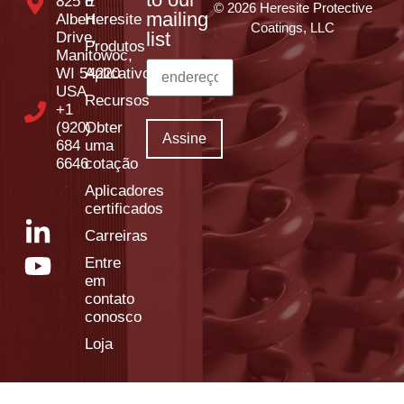
825 E
o
© 2026 Heresite Protective
mailing
Albert
Heresite
Coatings, LLC
list
Drive,
Produtos
Manitowoc,
WI 54220
Aplicativos
USA
Recursos
+1
(920)
Obter
684
uma
6646
cotação
Aplicadores
certificados
Carreiras
Entre
em
contato
conosco
Loja