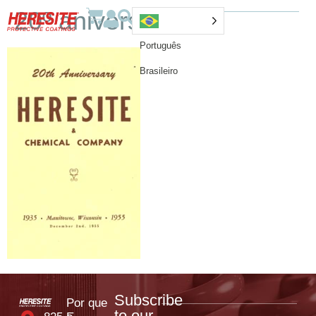
20º aniversário
Português
Brasileiro
Subscribe
Por que
to our