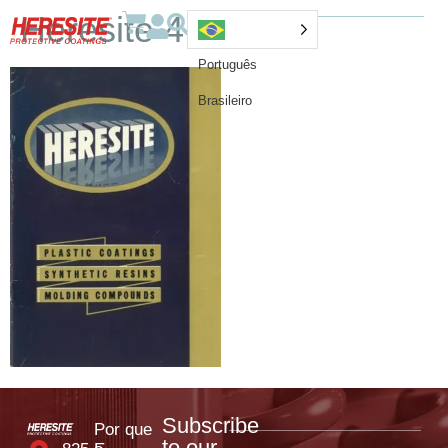
Heresite 4
Português
Brasileiro
Subscribe
Por que
to our