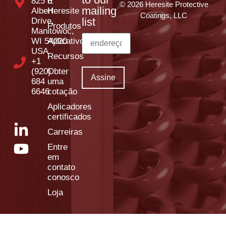
825 E
o
© 2026 Heresite Protective
mailing
Albert
Heresite
Coatings, LLC
list
Drive,
Produtos
Manitowoc,
WI 54220
Aplicativos
USA
Recursos
+1
(920)
Obter
684
uma
6646
cotação
Aplicadores
certificados
Carreiras
Entre
em
contato
conosco
Loja