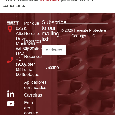
comentário.
Subscribe
Por que
to our
825 E
o
© 2026 Heresite Protective
mailing
Albert
Heresite
Coatings, LLC
list
Drive,
Produtos
Manitowoc,
WI 54220
Aplicativos
USA
Recursos
+1
(920)
Obter
684
uma
6646
cotação
Aplicadores
certificados
Carreiras
Entre
em
contato