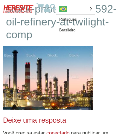
stock-photo-19447592-
oil-refinery-at-twilight-
Português
Brasileiro
comp
Deixe uma resposta
Você precisa estar
conectado
para publicar um