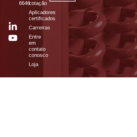
6646
cotação
Aplicadores
certificados
Carreiras
Entre
em
contato
conosco
Loja