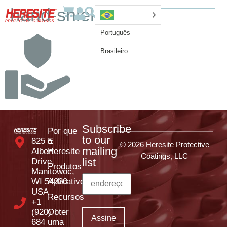
hand-shield-icon
Português
Brasileiro
Subscribe
Por que
to our
825 E
o
© 2026 Heresite Protective
mailing
Albert
Heresite
Coatings, LLC
list
Drive,
Produtos
Manitowoc,
WI 54220
Aplicativos
USA
Recursos
+1
(920)
Obter
684
uma