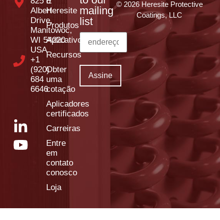
825 E
o
© 2026 Heresite Protective
mailing
Albert
Heresite
Coatings, LLC
list
Drive,
Produtos
Manitowoc,
WI 54220
Aplicativos
USA
Recursos
+1
(920)
Obter
684
uma
6646
cotação
Aplicadores
certificados
Carreiras
Entre
em
contato
conosco
Loja