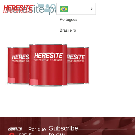
heresite-paintcans
Português
Brasileiro
Subscribe
Por que
to our