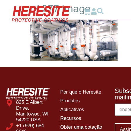
n1277 image
Por 
Subsc
Por que o Heresite
mailin
Produtos
825 E Albert
Drive,
Aplicativos
Manitowoc, WI
Recursos
54220 USA
+1 (920) 684
Obter uma cotação