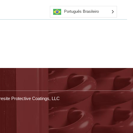
Português Brasileiro
rsos
Obter cotação
Aplicadores certificados
Entre em contato conosco
Loja
esite Protective Coatings, LLC