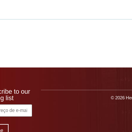
que o Heresite
Produtos
Aplicativos
Recu
ribe to our
g list
© 2026 Her