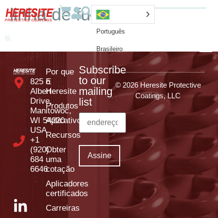
linha de fundo
Português
Brasileiro
Subscribe
Por que
to our
825 E
o
© 2026 Heresite Protective
mailing
Albert
Heresite
Coatings, LLC
list
Drive,
Produtos
Manitowoc,
WI 54220
Aplicativos
USA
Recursos
+1
(920)
Obter
684
uma
6646
cotação
Aplicadores
certificados
Carreiras