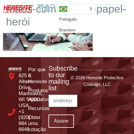
mãos-computador-papel-
herói
Português
Brasileiro
Subscribe
Por que
to our
825 E
o
© 2026 Heresite Protective
mailing
Albert
Heresite
Coatings, LLC
list
Drive,
Produtos
Manitowoc,
WI 54220
Aplicativos
USA
Recursos
+1
(920)
Obter
684
uma
6646
cotação