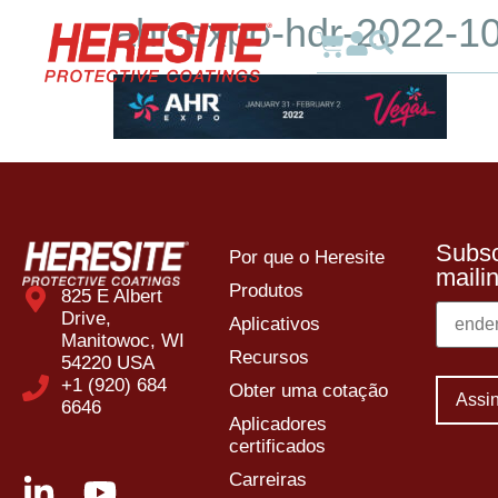
ahr-expo-hdr-2022-1
Por 
Subsc
Por que o Heresite
mailin
Produtos
825 E Albert
Drive,
Aplicativos
Manitowoc, WI
Recursos
54220 USA
+1 (920) 684
Obter uma cotação
6646
Aplicadores
certificados
Carreiras