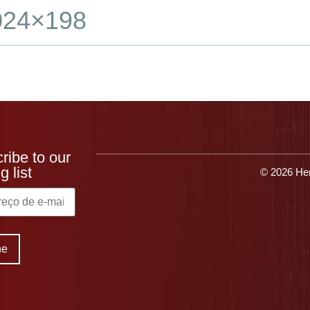
024×198
que o Heresite
Produtos
Aplicativos
Recu
ribe to our
g list
© 2026 Her