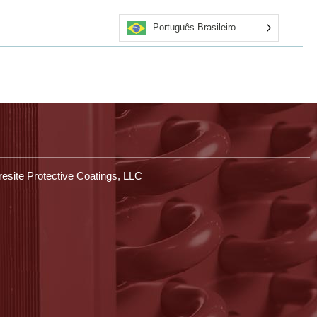
Português Brasileiro
rsos
Obter cotação
Aplicadores certificados
Entre em contato conosco
Loja
esite Protective Coatings, LLC