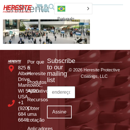
chillventa
Português
Brasileiro
Subscribe
Por que
to our
825 E
o
© 2026 Heresite Protective
mailing
Albert
Heresite
Coatings, LLC
list
Drive,
Produtos
Manitowoc,
WI 54220
Aplicativos
USA
Recursos
+1
(920)
Obter
684
uma
6646
cotação
Aplicadores