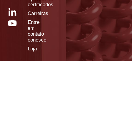
certificados
Carreiras
Entre
em
contato
conosco
Loja