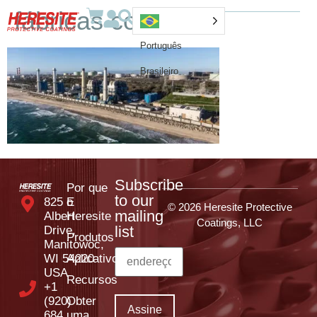
fábricas costeiras
Português
Brasileiro
Subscribe
Por que
to our
825 E
o
© 2026 Heresite Protective
mailing
Albert
Heresite
Coatings, LLC
list
Drive,
Produtos
Manitowoc,
WI 54220
Aplicativos
USA
Recursos
+1
(920)
Obter
684
uma