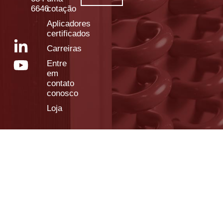
6646
cotação
Aplicadores
certificados
Carreiras
Entre
em
contato
conosco
Loja