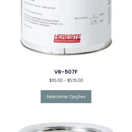
VR-507F
$
115.00
-
$
575.00
Selecionar Opções