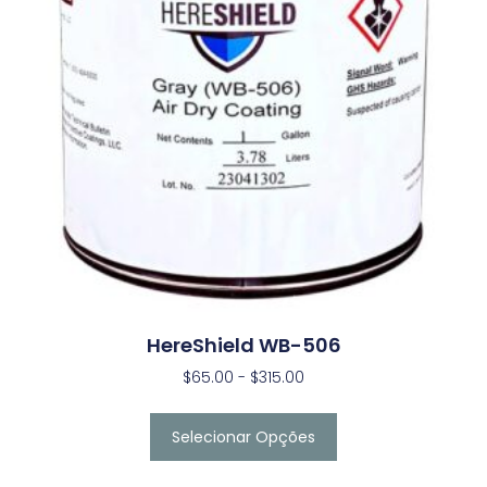
HereShield WB-506
$
65.00
-
$
315.00
Selecionar Opções