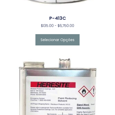
P-413C
$
135.00
-
$
6,750.00
Selecionar Opções