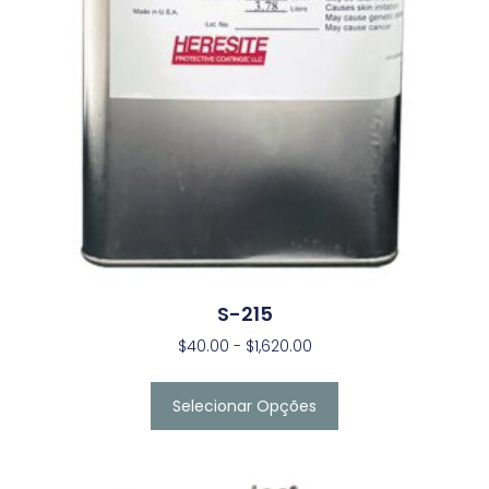
S-215
$
40.00
-
$
1,620.00
Selecionar Opções