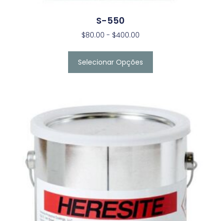
S-550
$
80.00
-
$
400.00
Selecionar Opções