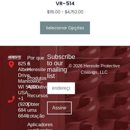
VR-514
$
115.00
-
$
4,752.00
Selecionar Opções
Subscribe
Por que
to our
825 E
o
© 2026 Heresite Protective
mailing
Albert
Heresite
Coatings, LLC
list
Drive,
Produtos
Manitowoc,
WI 54220
Aplicativos
USA
Recursos
+1
(920)
Obter
684
uma
6646
cotação
Aplicadores