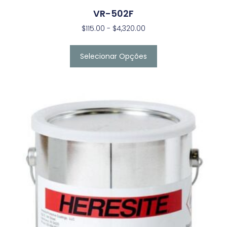
VR-502F
$
115.00
-
$
4,320.00
Selecionar Opções