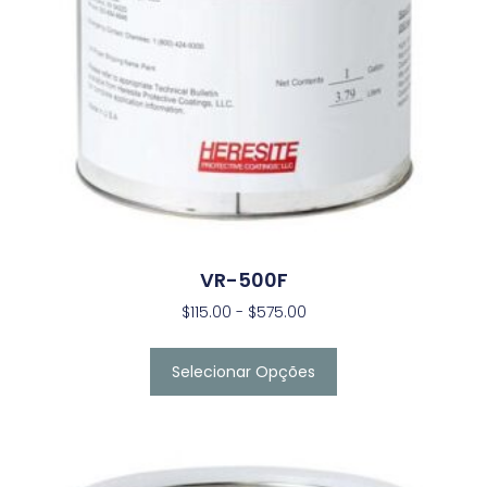
VR-500F
$
115.00
-
$
575.00
Selecionar Opções