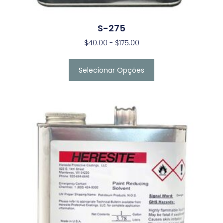
S-275
$
40.00
-
$
175.00
Selecionar Opções