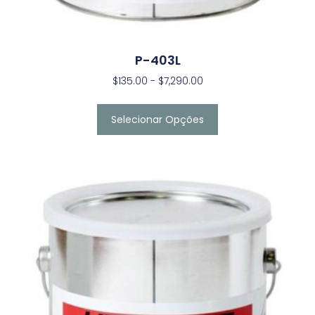
P-403L
$
135.00
-
$
7,290.00
Selecionar Opções