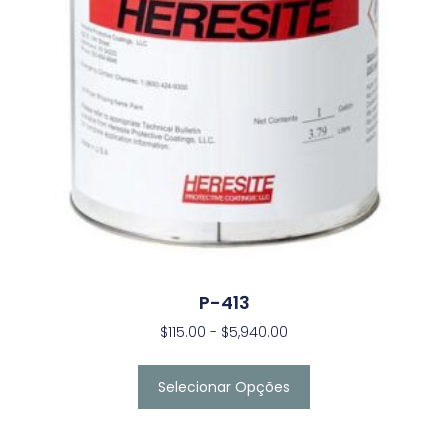
P-413
$
115.00
-
$
5,940.00
Selecionar Opções