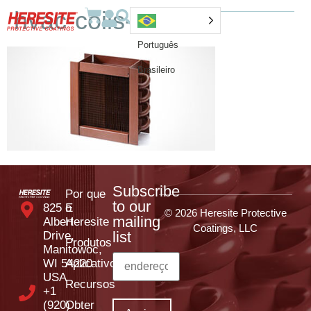
hvac-coils-1
Português
Brasileiro
Subscribe
Por que
to our
825 E
o
© 2026 Heresite Protective
mailing
Albert
Heresite
Coatings, LLC
list
Drive,
Produtos
Manitowoc,
WI 54220
Aplicativos
USA
Recursos
+1
(920)
Obter