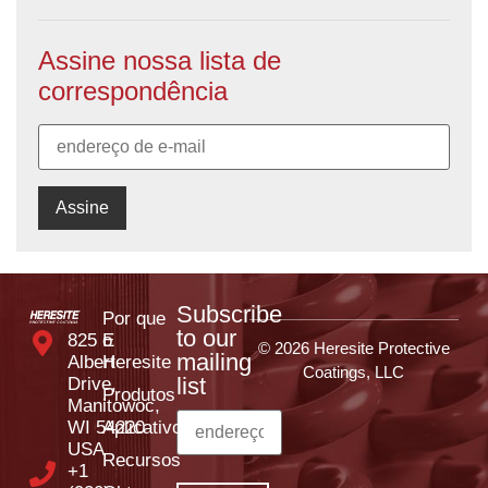
Assine nossa lista de
correspondência
Subscribe
Por que
to our
825 E
o
© 2026 Heresite Protective
mailing
Albert
Heresite
Coatings, LLC
list
Drive,
Produtos
Manitowoc,
WI 54220
Aplicativos
USA
Recursos
+1