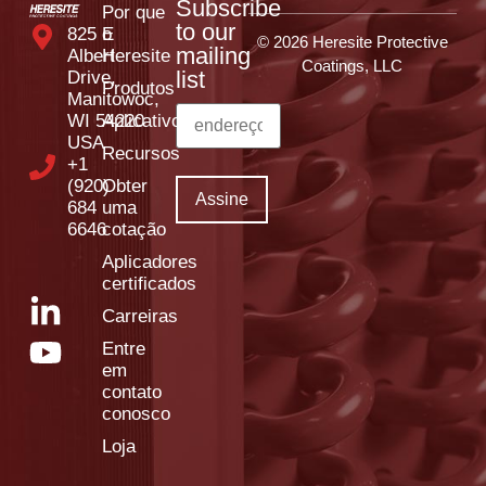
Subscribe
Por que
to our
825 E
o
© 2026 Heresite Protective
mailing
Albert
Heresite
Coatings, LLC
list
Drive,
Produtos
Manitowoc,
WI 54220
Aplicativos
USA
Recursos
+1
(920)
Obter
684
uma
6646
cotação
Aplicadores
certificados
Carreiras
Entre
em
contato
conosco
Loja