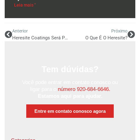
Leia mais "
Anterior
Próximo
Heresite Coatings Será Palestrante Na 10ª Conferência Anual Da NARSA
O Que É O Heresite?
Tem dúvidas?
Você pode entrar em contato conosco ou
ligar para o
número 920-684-6646.
Estamos aqui para ajudar.
Entre em contato conosco agora