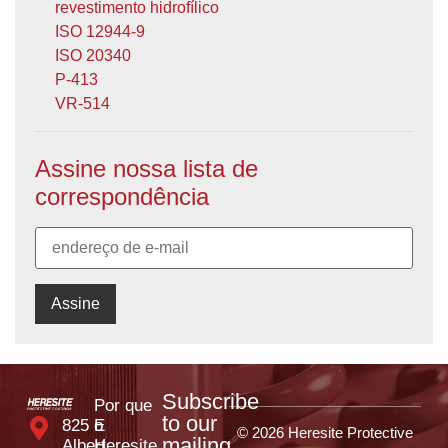
revestimento hidrofílico
ISO 12944-9
ISO 20340
P-413
VR-514
Assine nossa lista de
correspondência
Subscribe
Por que
to our
825 E
o
© 2026 Heresite Protective
mailing
Albert
Heresite