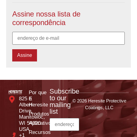
Assine nossa lista de
correspondência
Subscribe
Por que
to our
825 E
o
© 2026 Heresite Protective
mailing
Albert
Heresite
Coatings, LLC
list
Drive,
Produtos
Manitowoc,
WI 54220
Aplicativos
USA
Recursos
+1