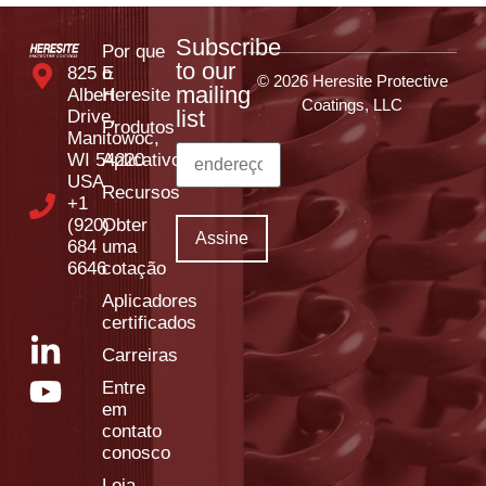
Subscribe
Por que
to our
825 E
o
© 2026 Heresite Protective
mailing
Albert
Heresite
Coatings, LLC
list
Drive,
Produtos
Manitowoc,
WI 54220
Aplicativos
USA
Recursos
+1
(920)
Obter
684
uma
6646
cotação
Aplicadores
certificados
Carreiras
Entre
em
contato
conosco
Loja