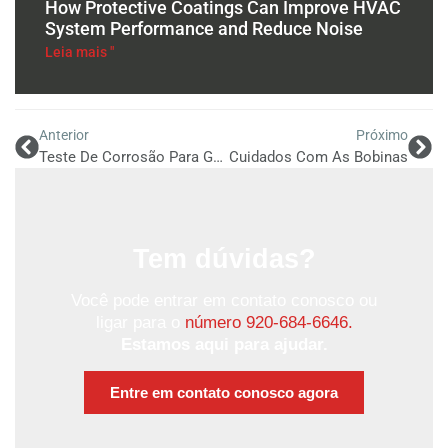
How Protective Coatings Can Improve HVAC
System Performance and Reduce Noise
Leia mais "
Anterior
Próximo
Teste De Corrosão Para Ganhar
Cuidados Com As Bobinas
Tem dúvidas?
Você pode entrar em contato conosco ou
ligar para o
número 920-684-6646.
Estamos aqui para ajudar.
Entre em contato conosco agora