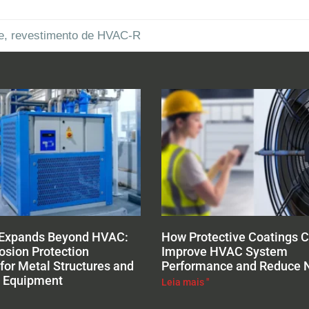
e
,
revestimento de HVAC-R
 Expands Beyond HVAC:
How Protective Coatings 
osion Protection
Improve HVAC System
for Metal Structures and
Performance and Reduce 
l Equipment
Leia mais "