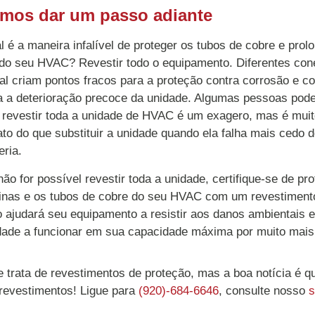
mos dar um passo adiante
l é a maneira infalível de proteger os tubos de cobre e prolo
l do seu HVAC? Revestir todo o equipamento. Diferentes co
al criam pontos fracos para a proteção contra corrosão e c
a a deterioração precoce da unidade. Algumas pessoas pod
 revestir toda a unidade de HVAC é um exagero, mas é mui
ato do que substituir a unidade quando ela falha mais cedo 
eria.
não for possível revestir toda a unidade, certifique-se de pr
inas e os tubos de cobre do seu HVAC com um revestimento
o ajudará seu equipamento a resistir aos danos ambientais e
dade a funcionar em sua capacidade máxima por muito mais
trata de revestimentos de proteção, mas a boa notícia é 
 revestimentos! Ligue para
(920)-684-6646
, consulte nosso
s