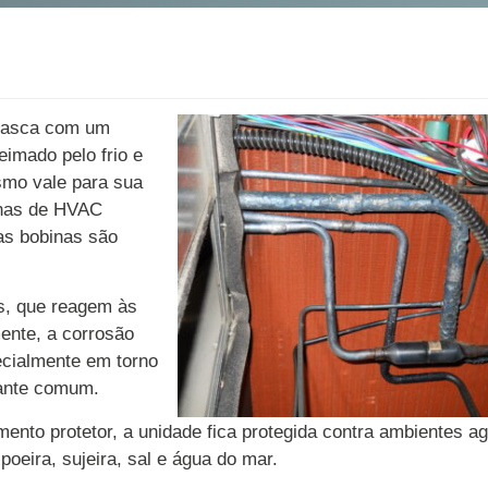
evasca com um
imado pelo frio e
smo vale para sua
inas de HVAC
 as bobinas são
s, que reagem às
mente, a corrosão
ecialmente em torno
tante comum.
ento protetor, a unidade fica protegida contra ambientes ag
poeira, sujeira, sal e água do mar.