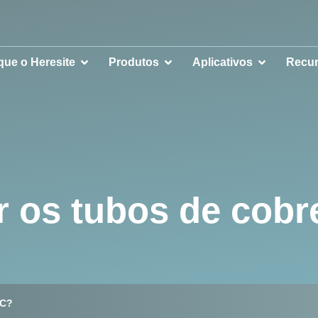
que o Heresite
Produtos
Aplicativos
Recu
r os tubos de cob
AC?