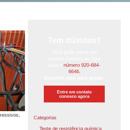
Tem dúvidas?
Você pode entrar em
contato conosco ou ligar
para o
número 920-684-
6646.
Estamos aqui para ajudar.
Entre em contato
conosco agora
ressivos,
Categorias
Teste de resistência química