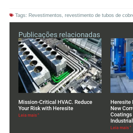
Tags:
Revestimentos
,
revestimento de tubos de cobr
Publicações relacionadas
Mission-Critical HVAC. Reduce
Heresite
Your Risk with Heresite
New Corr
Coatings 
Leia mais "
Industria
Leia mais "