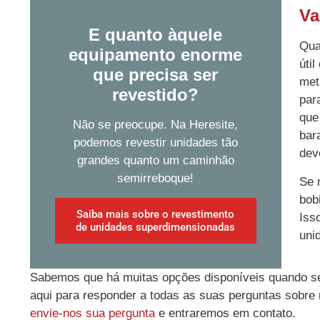
Va
E quanto àquele
Qua
equipamento enorme
úti
que precisa ser
met
revestido?
par
que
Não se preocupe. Na Heresite,
bar
podemos revestir unidades tão
dev
grandes quanto um caminhão
semirreboque!
Se 
bob
Saiba mais sobre o revestimento
Iss
de unidades superdimensionadas
uni
Sabemos que há muitas opções disponíveis quando se 
aqui para responder a todas as suas perguntas sobre
envie-nos sua pergunta
e entraremos em contato.